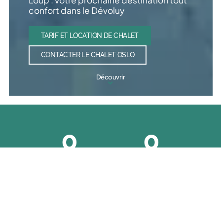
Loup : votre prochaine destination tout
confort dans le Dévoluy
TARIF ET LOCATION DE CHALET
CONTACTER LE CHALET OSLO
Découvrir
0
0
MÈTRES CARRÉS
CHAMBRES
tout en bois !
Chacun chez soi !
0
0
COUCHAGES
SALLES DE BAINS